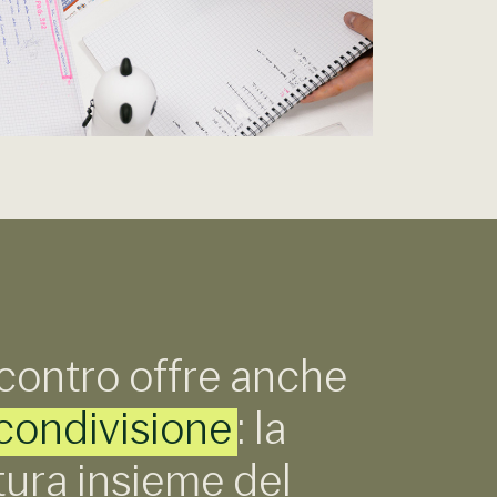
contro offre anche
condivisione
: la
tura insieme del