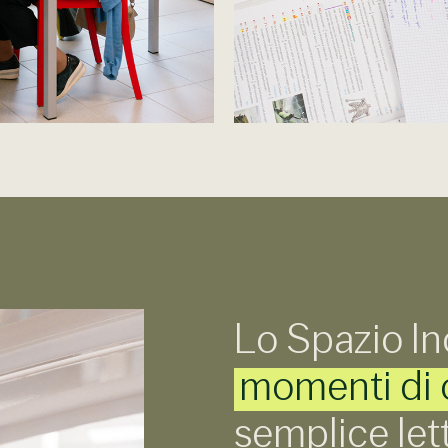
Lo Spazio In
momenti di 
semplice let