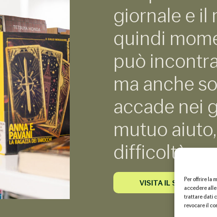
giornale e il
quindi moment
può incontra
ma anche s
accade nei g
mutuo aiuto,
difficoltà qu
Per offrire l
VISITA IL SITO WEB
accedere alle
trattare dati
revocare il c