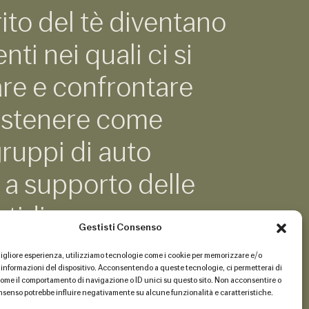
 rito del tè diventano
i nei quali ci si
re e confrontare
ostenere come
ruppi di auto
 a supporto delle
otidiane.
Gestisti Consenso
a migliore esperienza, utilizziamo tecnologie come i cookie per memorizzare e/o
 informazioni del dispositivo. Acconsentendo a queste tecnologie, ci permetterai di
 come il comportamento di navigazione o ID unici su questo sito. Non acconsentire o
onsenso potrebbe influire negativamente su alcune funzionalità e caratteristiche.