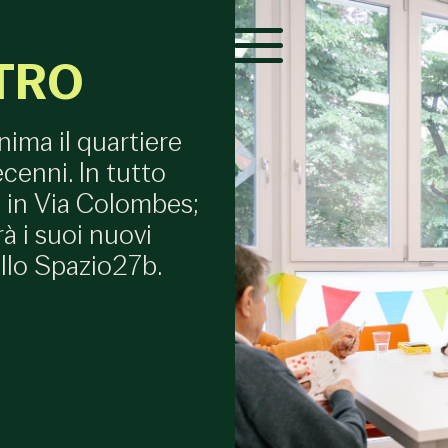
TRO
anima il quartiere
enni. In tutto
 in Via Colombes;
à i suoi nuovi
ello Spazio27b.